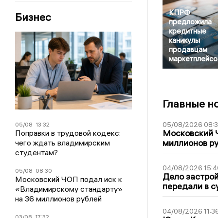
КПРФ
Бизнес
предложила
кредитные
каникулы
продавцам
маркетплейсо
Главные н
05/08/2026 08:
05/08
13:32
Московский 
Поправки в трудовой кодекс:
миллионов р
чего ждать владимирским
студентам?
04/08/2026 15:4
05/08
08:30
Дело застро
Московский ЧОП подал иск к
передали в с
«Владимирскому стандарту»
на 36 миллионов рублей
04/08/2026 11:3
03/08
17:32