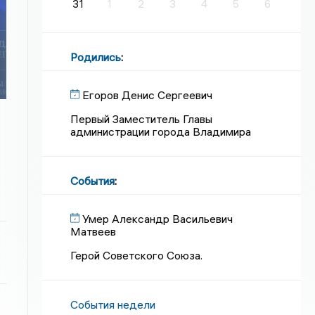
31
1
2
3
4
5
6
Родились
:
Егоров Денис Сергеевич
Первый Заместитель Главы
администрации города Владимира
События
:
Умер Александр Васильевич
Матвеев
Герой Советского Союза.
События недели