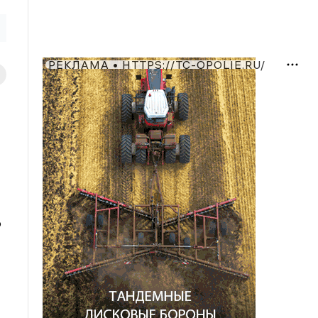
РЕКЛАМА • HTTPS://TC-OPOLIE.RU/
о