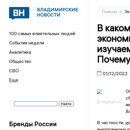
ВЛАДИМИРСКИЕ
>
Главная
Эк
НОВОСТИ
В каком
100 самых влиятельных людей
эконом
События недели
изучае
Аналитика
Почему
Общество
СВО
01/12/2022
О
с
© regnum.ru
я
В
В частности, 
Бренды России
аналогичному п