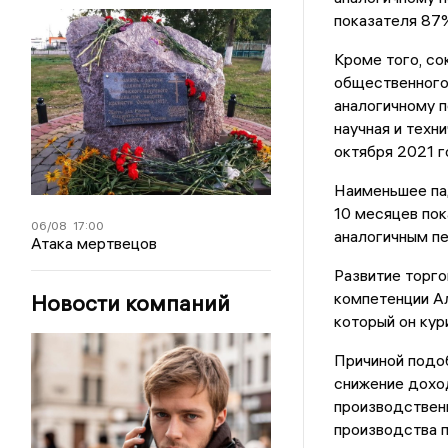
показателя 87%
Кроме того, со
общественного 
аналогичному п
научная и техн
октября 2021 г
Наименьшее па
10 месяцев пок
06/08
17:00
аналогичным п
Атака мертвецов
Развитие торго
компетенции А
Новости компаний
который он кур
Причиной подо
снижение доход
производствен
производства 