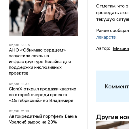
Отметим, что э
проседать эко
текущую ситуац
Ранее сообщал
лекарств
.
06/08
13:05
Автор:
Михаил
АНО «Обнимаю сердцем»
запустила связь на
инфраструктуре Билайна для
поддержки инклюзивных
проектов
06/08
12:34
Коммент
GloraX открыл продажи квартир
во второй очереди проекта
«Октябрьский» во Владимире
05/08
21:19
Другие но
Автокредитный портфель Банка
Уралсиб вырос на 23%