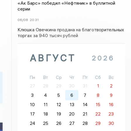
«Ак Барс» победил «Нефтяник» в буллитной
серии
06/08
20:31
Клюшка Овечкина продана на благотворительных
торгах за 940 тысяч рублей
АВГУСТ
2026
Пн
Вт
Ср
Чт
Пт
Сб
Вс
27
28
29
30
31
1
2
3
4
5
6
7
8
9
10
11
12
13
14
15
16
17
18
19
20
21
22
23
24
25
26
27
28
29
30