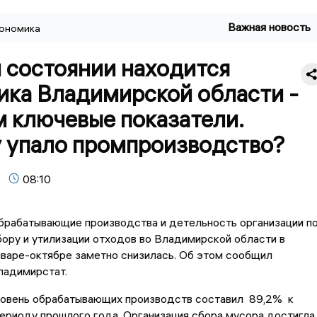
Важная новость
ономика
 состоянии находится
ика Владимирской области -
м ключевые показатели.
 упало промпроизводство?
08:10
брабатывающие производства и детельность организации п
бору и утилизации отходов во Владимирской области в
нваре-октябре заметно снизилась. Об этом сообщил
ладимирстат.
уровень обрабатывающих производств составил 89,2% к
ериоду прошлого года. Организация сбора мусора достигла