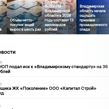
Дефицит
бюджета
Владимирская
Владимирской
область начала
области в 2026
ощущать
Объём нетто-
году составит 13
признаки
покупок акций
миллиардов
промышленного
в
вырос в шесть раз
рублей
спада
овости
30
ЧОП подал иск к «Владимирскому стандарту» на 36
ублей
0
йщика ЖК «Поколение» ООО «Капитал Строй»
уд
6