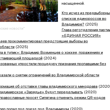
насыщенной.
Кто исчез из предвыборны
списков единороссов во
Владимире?
(2025)
ские новости"
Глава реготделения парти
«ЕДИНАЯ РОССИЯ»
еев прокомментировал предстоящие выборы во
области
(2025)
а в тупик»: Владимир Вохменцев о хоккее, поражениях и
остаивающей площадкой
(2024)
зованных упростили процедуру признания пропавшими без
азали о снятии ограничений во Владимирской области
ормация об отставке главы владимирского минздрава
(2020
ладимирское «Зарядье» будут переделывать
(2020)
православные просят Сипягина отменить режим QR-кодов
епер попал под поезд под Владимиром
(2020)