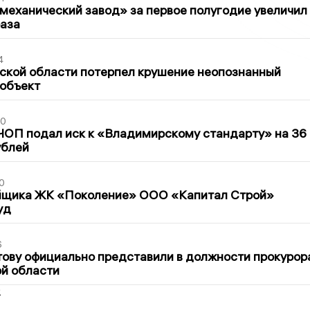
механический завод» за первое полугодие увеличил
раза
4
ской области потерпел крушение неопознанный
 объект
30
ЧОП подал иск к «Владимирскому стандарту» на 36
ублей
0
йщика ЖК «Поколение» ООО «Капитал Строй»
уд
6
ову официально представили в должности прокурор
й области
2