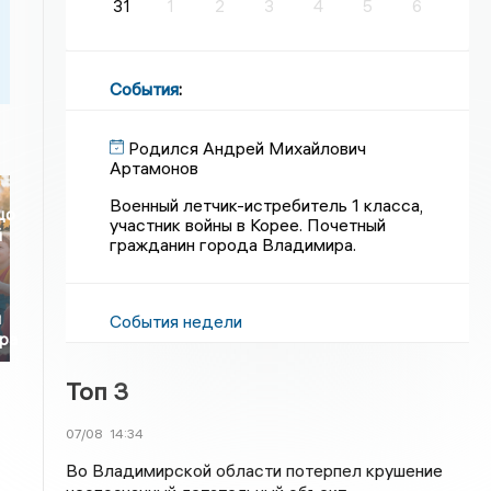
31
1
2
3
4
5
6
События
:
Родился Андрей Михайлович
Артамонов
Военный летчик-истребитель 1 класса,
цо
участник войны в Корее. Почетный
й
гражданин города Владимира.
я
События недели
ра
Топ 3
07/08
14:34
Во Владимирской области потерпел крушение