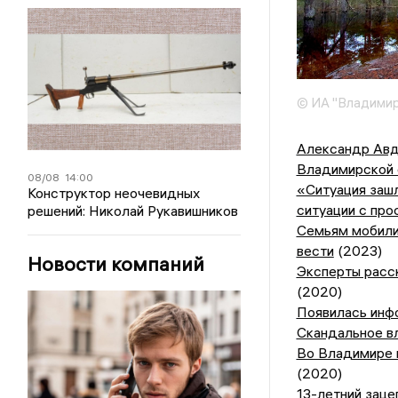
© ИА "Владимир
Александр Авд
Владимирской 
08/08
14:00
«Ситуация зашл
Конструктор неочевидных
ситуации с пр
решений: Николай Рукавишников
Семьям мобили
вести
(2023)
Новости компаний
Эксперты расск
(2020)
Появилась инф
Скандальное в
Во Владимире 
(2020)
13-летний зац