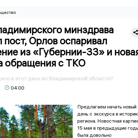
щество
владимирского минздрава
 пост, Орлов оспаривал
ние из «Губернии-33» и нова
а обращения с ТКО
ило в этот день во Владимирской области?
04:00
Предлагаем начать новый
день с экскурса в истори
региона. Новостная картин
15 мая в предыдущие год
была довольно