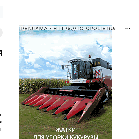
РЕКЛАМА • HTTPS://TC-OPOLIE.RU/
я
ю
а
ы