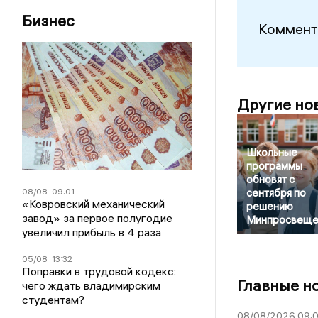
Бизнес
Коммент
Другие но
Школьные
программы
обновят с
08/08
09:01
сентября по
«Ковровский механический
решению
завод» за первое полугодие
Минпросвеще
увеличил прибыль в 4 раза
05/08
13:32
Поправки в трудовой кодекс:
Главные н
чего ждать владимирским
студентам?
08/08/2026 09:0