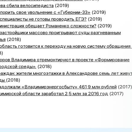
ва сбила велосипедиста
(2019)
порить свое увольнение с «Губернии-33»
(2019)
специалисты не готовы проводить ЕГЭ?
(2019)
инистрация обещает Романенко сложности?
(2019)
застройщики массово проигрывают суды разгневанным
лья
(2018)
бласть готовится к переходу на новую систему обращения 
8)
оров Владимира отремонтируют в проекте «Формирование
родской среды».
(2018)
раждан: жители многоэтажки в Александрове семь лет живу
оды
(2018)
адолжали «Владимирэнергосбыту» 461,9 млн рублей
(2017)
мирской области заработал 2,5 млн за 2016 год
(2017)