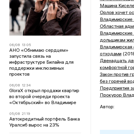
Машина Киселе
Орлов хочет ос
Владимирские 
Областная адм
Владимирские 
дольщикам жи
06/08
13:05
Владимирская о
АНО «Обнимаю сердцем»
отходами
(201
запустила связь на
Двенадцать дв
инфраструктуре Билайна для
комфортной го
поддержки инклюзивных
проектов
Закон против г
без горячей в
06/08
12:34
Предприятия з
GloraX открыл продажи квартир
Прокурор Влади
во второй очереди проекта
«Октябрьский» во Владимире
Автор:
05/08
21:19
Автокредитный портфель Банка
Уралсиб вырос на 23%