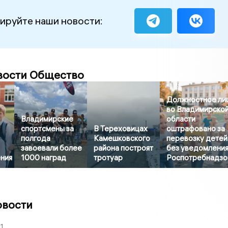
ируйте наши новости:
вости Общество
Должностное ли
во Владимирско
Владимирские
области
спортсмены за
В Тереховицах
оштрафовано за
полгода
Камешковского
перевозку детей
завоевали более
района построят
без уведомлени
ния
1000 наград
тротуар
Роспотребнадзо
овости
1