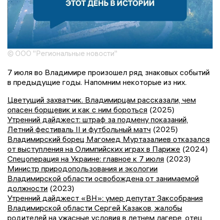
© ООО "Региональные новости"
7 июля во Владимире произошел ряд знаковых событий
в предыдущие годы. Напомним некоторые из них.
Цветущий захватчик. Владимирцам рассказали, чем
опасен борщевик и как с ним бороться
(2025)
Утренний дайджест: штраф за подмену показаний,
Летний фестиваль II и футбольный матч
(2025)
Владимирский борец Магомед Муртазалиев отказался
от выступления на Олимпийских играх в Париже
(2024)
Спецоперация на Украине: главное к 7 июля
(2023)
Министр природопользования и экологии
Владимирской области освобождена от занимаемой
должности
(2023)
Утренний дайджест «ВН»: умер депутат Заксобрания
Владимирской области Сергей Казаков, жалобы
родителей на ужасные условия в летнем лагере, отец