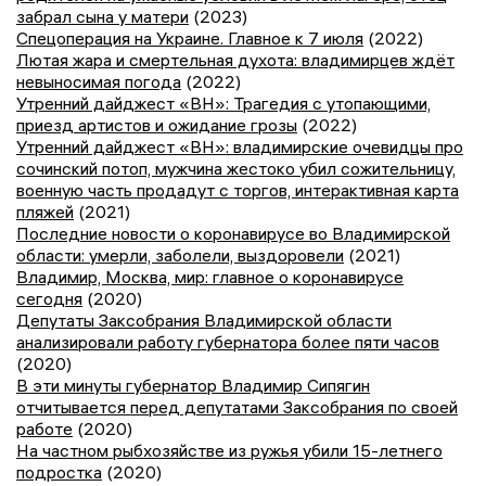
забрал сына у матери
(2023)
Спецоперация на Украине. Главное к 7 июля
(2022)
Лютая жара и смертельная духота: владимирцев ждёт
невыносимая погода
(2022)
Утренний дайджест «ВН»: Трагедия с утопающими,
приезд артистов и ожидание грозы
(2022)
Утренний дайджест «ВН»: владимирские очевидцы про
сочинский потоп, мужчина жестоко убил сожительницу,
военную часть продадут с торгов, интерактивная карта
пляжей
(2021)
Последние новости о коронавирусе во Владимирской
области: умерли, заболели, выздоровели
(2021)
Владимир, Москва, мир: главное о коронавирусе
сегодня
(2020)
Депутаты Заксобрания Владимирской области
анализировали работу губернатора более пяти часов
(2020)
В эти минуты губернатор Владимир Сипягин
отчитывается перед депутатами Заксобрания по своей
работе
(2020)
На частном рыбхозяйстве из ружья убили 15-летнего
подростка
(2020)