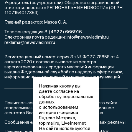
Учредитель (соучредители): Общество с ограниченной
ответственностью «РЕГИОНАЛЬНЫЕ НОВОСТИ» (ОГРН
1107154017354)
Главный редактор: Мазов С. А.
8 (4922) 666916
Телефон редакции:
info@newsvladimir.ru
Электронная почта редакции:
,
reklama@newsvladimir.ru
Регистрационный номер: серия Эл № ФС77-78858 от 4
августа 2020 г. согласно выписке из реестра
зарегистрированных средств массовой информации
выдана Федеральной службой по надзору в сфере связи,
информационных технологий и массовых коммуникаций
Нажимая кнопку вы
даете согласие на
обработку персональных
данных
При использовании любого материала с данного сайта
с использованием
гиперссылка на Сетевое издание «Информационное
интернет-сервиса
агентство Владимирские новости» обязательна.
Яндекс.Метрика,
Сообщения на сером фоне размещены на правах рекламы
top.mail.ru, LiveInternet.
На сайте используются
@mazov
MAX
Написать директору в телеграм
или