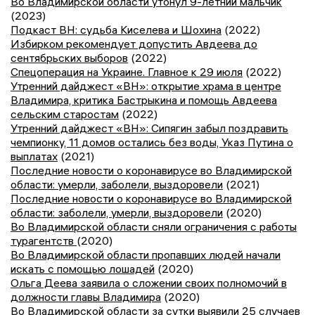
Во Владимирской области утонул 9-летний мальчик
(2023)
Подкаст ВН: судьба Киселева и Шохина
(2022)
Избирком рекомендует допустить Авдеева до
сентябрьских выборов
(2022)
Спецоперация на Украине. Главное к 29 июля
(2022)
Утренний дайджест «ВН»: открытие храма в центре
Владимира, критика Бастрыкина и помощь Авдеева
сельским старостам
(2022)
Утренний дайджест «ВН»: Сипягин забыл поздравить
чемпионку, 11 домов остались без воды, Указ Путина о
выплатах
(2021)
Последние новости о коронавирусе во Владимирской
области: умерли, заболели, выздоровели
(2021)
Последние новости о коронавирусе во Владимирской
области: заболели, умерли, выздоровели
(2020)
Во Владимирской области сняли ограничения с работы
турагентств
(2020)
Во Владимирской области пропавших людей начали
искать с помощью лошадей
(2020)
Ольга Деева заявила о сложении своих полномочий в
должности главы Владимира
(2020)
Во Владимирской области за сутки выявили 25 случаев