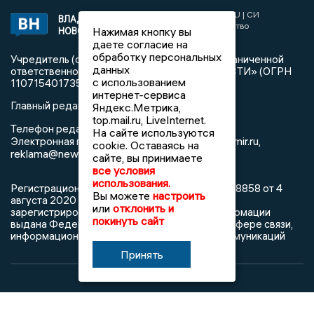
2017 © NEWSVLADIMIR.RU | СИ
ВЛАДИМИРСКИЕ
«Информационное агентство
Нажимая кнопку вы
НОВОСТИ
Владимирские новости»
даете согласие на
обработку персональных
Учредитель (соучредители): Общество с ограниченной
данных
ответственностью «РЕГИОНАЛЬНЫЕ НОВОСТИ» (ОГРН
с использованием
1107154017354)
интернет-сервиса
Главный редактор: Мазов С. А.
Яндекс.Метрика,
top.mail.ru, LiveInternet.
8 (4922) 666916
Телефон редакции:
На сайте используются
info@newsvladimir.ru
Электронная почта редакции:
,
cookie. Оставаясь на
reklama@newsvladimir.ru
сайте, вы принимаете
все условия
использования.
Регистрационный номер: серия Эл № ФС77-78858 от 4
Вы можете
настроить
августа 2020 г. согласно выписке из реестра
или
отклонить и
зарегистрированных средств массовой информации
покинуть сайт
выдана Федеральной службой по надзору в сфере связи,
информационных технологий и массовых коммуникаций
Принять
При использовании любого материала с данного сайта
гиперссылка на Сетевое издание «Информационное