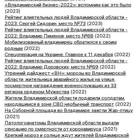
«Владимирский бизнес-2022»: вспомним как это было
(2023)
Рейтинг влиятельных людей Владимирской области -
2023: Сергей Сидорин, место №73
(2023)
Рейтинг влиятельных людей Владимирской области -
2022: Владимир Пименов, место №68
(2022)
Мобилизованный владимирец обратился к своим
родным
(2022)
Спецоперация на Украине. Главное к 11 декабря
(2022)
Рейтинг влиятельных людей Владимирской области -
2022: Владимир Доровских, место №69
(2022)
Утренний дайджест «ВН»: морозы во Владимирской
области, жительница аварийного жилья на улице,
посмертное награждение военнослужащих из 33
региона орденом Мужества
(2022)
Жители Владимирской области подарили солдатам,
находящимся в зоне СВО необычный транспорт
(2022)
На Соборной площади во Владимире зажгли Жар-птицу
(2021)
Патологоанатомы Владимирской области выдали
сенсацию по смертности от коронавируса
(2021)
Крепкий мороз и солнце ждут жителей Владимирской