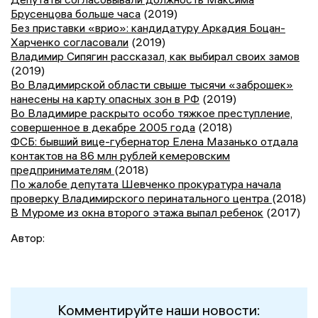
Брусенцова больше часа
(2019)
Без приставки «врио»: кандидатуру Аркадия Боцан-
Харченко согласовали
(2019)
Владимир Сипягин рассказал, как выбирал своих замов
(2019)
Во Владимирской области свыше тысячи «заброшек»
нанесены на карту опасных зон в РФ
(2019)
Во Владимире раскрыто особо тяжкое преступление,
совершенное в декабре 2005 года
(2018)
ФСБ: бывший вице-губернатор Елена Мазанько отдала
контактов на 86 млн рублей кемеровским
предпринимателям
(2018)
По жалобе депутата Шевченко прокуратура начала
проверку Владимирского перинатального центра
(2018)
В Муроме из окна второго этажа выпал ребенок
(2017)
Автор:
Комментируйте наши новости: