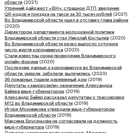
области
(2021)
Утренний дайджест «ВН»: страшное ДТП, введение
QR-кодов и поездка на такси за 30 тысяч рублей
(2021)
Во Владимирской области ушел в отставку глава района
(2020)
Директором департамента молодежной политики
Владимирской области стал Николай Костылев
(2020)
Во Владимирской области резко выросло суточное
число жертв коронавируса
(2020)
Стали известны сроки проведения Владимирского
онлайн-форума
(2020)
Последние данные о коронавирусе во Владимирской
области: умерли, заболели, вылечились
(2020)
36 пожарных тушили деревянный дом
(2019)
Депутаты «заморозили» назначение Александра
Байера вице-губернатором
(2019)
Александр Байер рассказал депутатам о трассировке
М12 во Владимирской области
(2019)
Игоря Моховикова утвердили вице-губернатором
Владимирской области
(2019)
Максима Брусенцова не согласовали на должность
вице-губернатора
(2019)
Депутаты согласовывали должность Максима