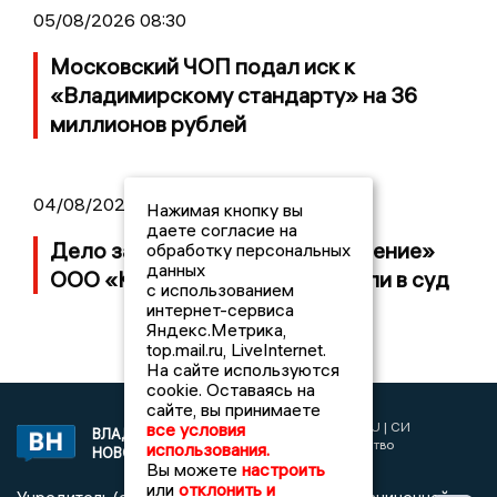
05/08/2026 08:30
Московский ЧОП подал иск к
«Владимирскому стандарту» на 36
миллионов рублей
04/08/2026 15:40
Нажимая кнопку вы
даете согласие на
Дело застройщика ЖК «Поколение»
обработку персональных
данных
ООО «Капитал Строй» передали в суд
с использованием
интернет-сервиса
Яндекс.Метрика,
top.mail.ru, LiveInternet.
На сайте используются
cookie. Оставаясь на
сайте, вы принимаете
2017 © NEWSVLADIMIR.RU | СИ
все условия
ВЛАДИМИРСКИЕ
«Информационное агентство
использования.
НОВОСТИ
Владимирские новости»
Вы можете
настроить
или
отклонить и