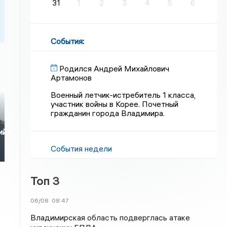
31
1
2
3
4
5
6
События
:
Родился Андрей Михайлович
Артамонов
Военный летчик-истребитель 1 класса,
участник войны в Корее. Почетный
гражданин города Владимира.
ий»
События недели
Топ 3
06/08
08:47
Владимирская область подверглась атаке