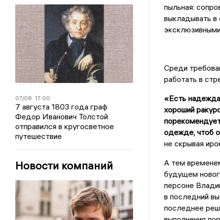
пыльная: сопро
выкладывать в 
эксклюзивными
Среди требован
работать в стр
«Есть надежда
07/08
17:00
7 августа 1803 года граф
хороший ракурс
Федор Иванович Толстой
порекомендует,
отправился в кругосветное
одежде, чтоб о
путешествие
не скрывая иро
А тем времене
Новости компаний
будущем новог
персоне Владим
в последний в
последнее реше
выполнения пор