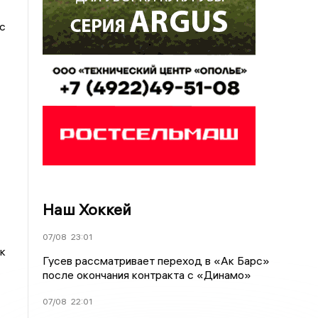
с
Наш Хоккей
07/08
23:01
к
Гусев рассматривает переход в «Ак Барс»
после окончания контракта с «Динамо»
07/08
22:01