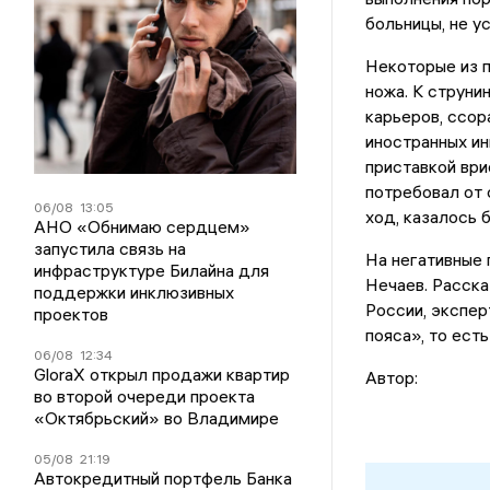
больницы, не у
Некоторые из п
ножа. К струн
карьеров, ссор
иностранных ин
приставкой ври
потребовал от 
06/08
13:05
ход, казалось б
АНО «Обнимаю сердцем»
запустила связь на
На негативные 
инфраструктуре Билайна для
Нечаев. Расска
поддержки инклюзивных
России, экспер
проектов
пояса», то ест
06/08
12:34
GloraX открыл продажи квартир
Автор:
во второй очереди проекта
«Октябрьский» во Владимире
05/08
21:19
Автокредитный портфель Банка