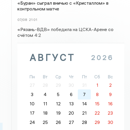
«Буран» сыграл вничью с «Кристаллом» в
контрольном матче
07/08
21:01
«Рязань-ВДВ» победила на ЦСКА-Арене со
счётом 4:2
АВГУСТ
2026
Пн
Вт
Ср
Чт
Пт
Сб
Вс
27
28
29
30
31
1
2
3
4
5
6
7
8
9
10
11
12
13
14
15
16
17
18
19
20
21
22
23
24
25
26
27
28
29
30