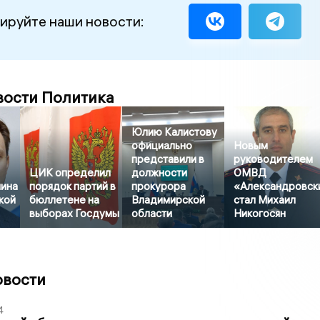
ируйте наши новости:
вости Политика
Юлию Калистову
официально
Новым
представили в
руководителем
ЦИК определил
должности
ОМВД
ина
порядок партий в
прокурора
«Александровск
кой
бюллетене на
Владимирской
стал Михаил
выборах Госдумы
области
Никогосян
овости
4