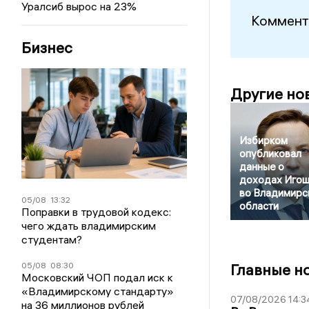
Уралсиб вырос на 23%
Коммент
Бизнес
Другие но
Избирком
опубликовал
данные о
доходах Игош
во Владимирс
05/08
13:32
области
Поправки в трудовой кодекс:
чего ждать владимирским
студентам?
05/08
08:30
Главные н
Московский ЧОП подал иск к
«Владимирскому стандарту»
07/08/2026 14:3
на 36 миллионов рублей