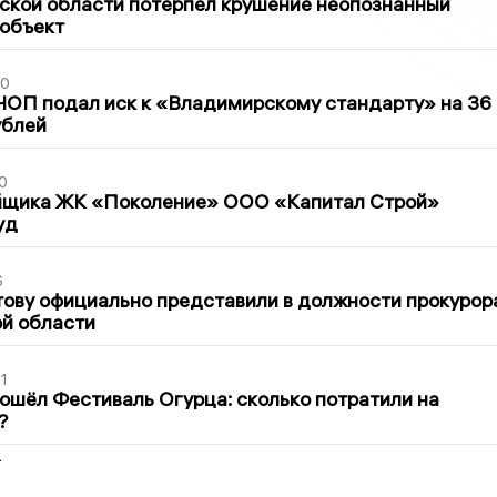
ской области потерпел крушение неопознанный
 объект
30
ЧОП подал иск к «Владимирскому стандарту» на 36
ублей
0
йщика ЖК «Поколение» ООО «Капитал Строй»
уд
6
ову официально представили в должности прокурор
й области
1
ошёл Фестиваль Огурца: сколько потратили на
?
2