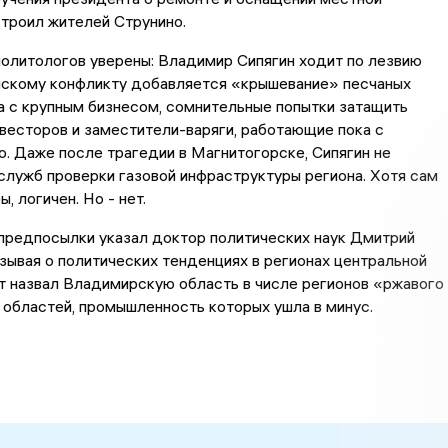
строил жителей Струнино.
олитологов уверены: Владимир Сипягин ходит по лезвию
инскому конфликту добавляется «крышевание» песчаных
а с крупным бизнесом, сомнительные попытки затащить
весторов и заместители-варяги, работающие пока с
о. Даже после трагедии в Магнитогорске, Сипягин не
служб проверки газовой инфраструктуры региона. Хотя сам
ы, логичен. Но - нет.
предпосылки указал доктор политических наук Дмитрий
зывая о политических тенденциях в регионах центральной
т назвал Владимирскую область в числе регионов «ржавого
ь областей, промышленность которых ушла в минус.