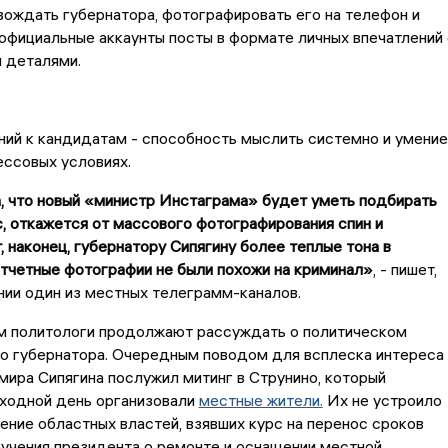
вождать губернатора, фотографировать его на телефон и
официальные аккаунты посты в формате личных впечатлений 
 деталями.
ий к кандидатам - способность мыслить системно и умение
ессовых условиях.
, что новый «министр Инстаграма» будет уметь подбирать
, откажется от массового фотографирования спин и
 наконец, губернатору Сипягину более теплые тона в
тчетные фотографии не были похожи на криминал»
, - пишет,
нии один из местных телеграмм-каналов.
м политологи продолжают рассуждать о политическом
о губернатора. Очередным поводом для всплеска интереса 
ира Сипягина послужил митинг в Струнино, который
ыходной день организовали
местные жители.
Их не устроило
ние областных властей, взявших курс на перенос сроков
учения президента о ремонте и оснащении местной