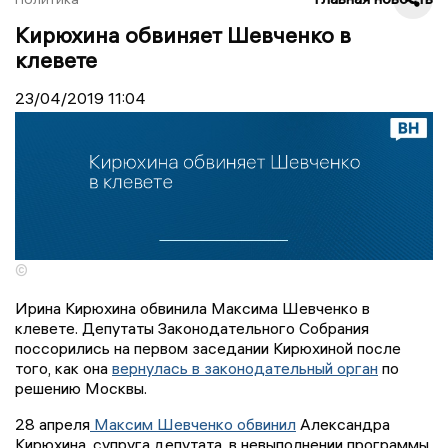
Кирюхина обвиняет Шевченко в
клевете
23/04/2019
11:04
©
Ирина Кирюхина обвинила Максима Шевченко в
клевете. Депутаты Законодательного Собрания
поссорились на первом заседании Кирюхиной после
того, как она
вернулась в законодательный орган
по
решению Москвы.
28 апреля
Максим Шевченко обвинил
Александра
Кирюхина, супруга депутата, в невыполнении программы