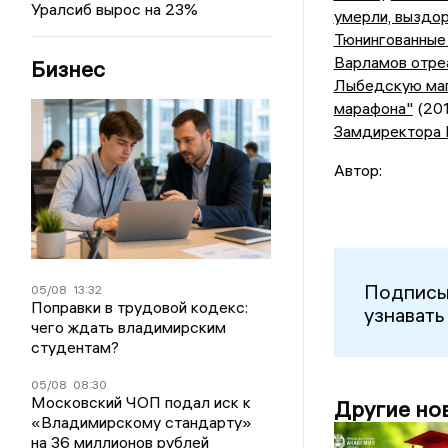
Уралсиб вырос на 23%
умерли, выздо
Тюнингованные
Варламов отре
Бизнес
Лыбедскую маг
марафона"
(201
Замдиректора 
Автор:
Подписы
05/08
13:32
Поправки в трудовой кодекс:
узнавать
чего ждать владимирским
студентам?
05/08
08:30
Московский ЧОП подал иск к
Другие но
«Владимирскому стандарту»
на 36 миллионов рублей