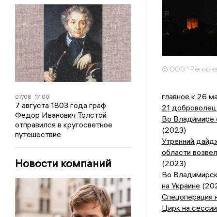
© ООО "Региона
главное к 26 м
07/08
17:00
7 августа 1803 года граф
21 доброволец
Федор Иванович Толстой
Во Владимире 
отправился в кругосветное
(2023)
путешествие
Утренний дайд
области возвел
Новости компаний
(2023)
Во Владимирско
на Украине
(20
Спецоперация н
Цирк на сессии