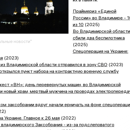
Праймериз «Единой
России» во Владимире - 1
из 10
(2025)
Во Владимирской области
сбили два беспилотника
льные новости"
(2025)
Спецоперация на Украине:
ая
(2023)
 из Владимирской области отправился в зону СВО
(2023)
открылся пункт набора на контрактную военную службу
жест «ВН»: день перевернутых машин, во Владимирской
и новый храм, мертвый мужчина на проводах электропереда
м заксобрании вдруг начали ерничать на фоне спецопераци
22)
а Украине. Главное к 26 мая
(2022)
 владимирского Заксобрания - из-за подслеповатого