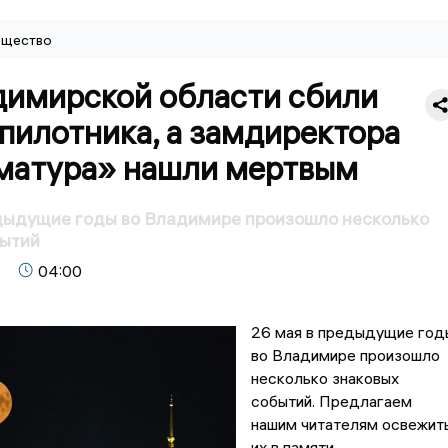
щество
димирской области сбили
пилотника, а замдиректора
матура» нашли мертвым
дыдущие годы во Владимире произошло несколько
бытий
04:00
26 мая в предыдущие год
во Владимире произошло
несколько знаковых
событий. Предлагаем
нашим читателям освежит
их в памяти.