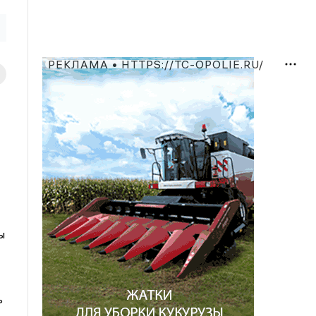
РЕКЛАМА • HTTPS://TC-OPOLIE.RU/
ы
ь