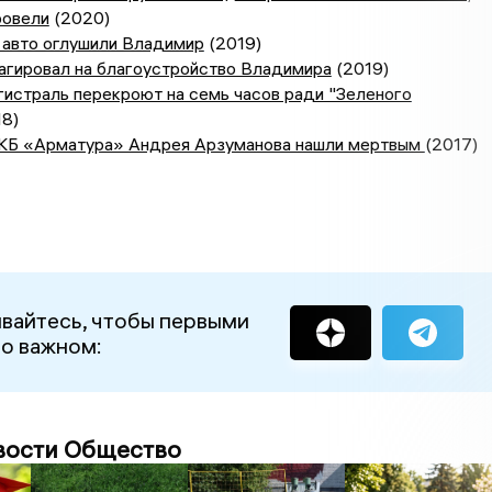
ровели
(2020)
 авто оглушили Владимир
(2019)
агировал на благоустройство Владимира
(2019)
истраль перекроют на семь часов ради "Зеленого
8)
КБ «Арматура» Андрея Арзуманова нашли мертвым
(2017)
вайтесь, чтобы первыми
 о важном:
вости Общество