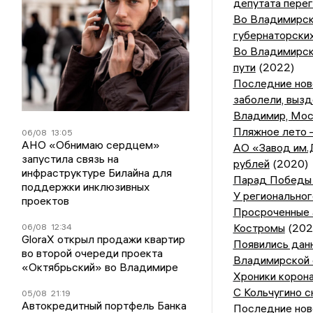
депутата перег
Во Владимирск
губернаторских
Во Владимирск
пути
(2022)
Последние ново
заболели, выз
Владимир, Моск
Пляжное лето –
06/08
13:05
АНО «Обнимаю сердцем»
АО «Завод им.
запустила связь на
рублей
(2020)
инфраструктуре Билайна для
Парад Победы 
поддержки инклюзивных
У регионально
проектов
Просроченные 
Костромы
(202
06/08
12:34
GloraX открыл продажи квартир
Появились дан
во второй очереди проекта
Владимирской 
«Октябрьский» во Владимире
Хроники корона
С Кольчугино с
05/08
21:19
Автокредитный портфель Банка
Последние ново