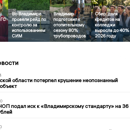
й
Во Владимире
Владимир
Сбер: доля
иГС
провели рейд по
подготовил к
кредитов на
контролю за
отопительному
колледжи
использованием
сезону 80%
выросла до 40%
СИМ
трубопроводов
2026 году
овости
4
ской области потерпел крушение неопознанный
 объект
30
ЧОП подал иск к «Владимирскому стандарту» на 36
ублей
0