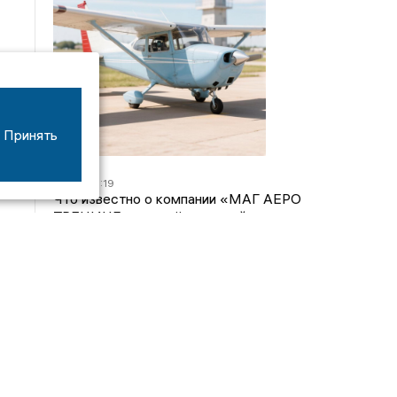
Принять
07/08
16:19
Что известно о компании «МАГ АЕРО
ТРЕНИНГ», самолёт которой потерпел крушение
во Владимирской области?
05/08
17:00
Странный презент для учителя: стали известны
подробности истории о педагоге-извращенце во
Владимирской области
04/08
15:40
Дело застройщика ЖК «Поколение» ООО
«Капитал Строй» передали в суд