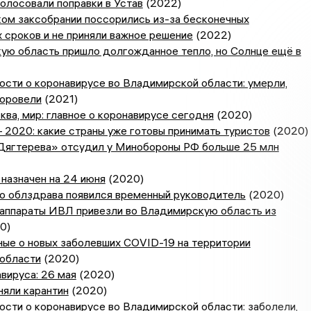
олосовали поправки в Устав
(2022)
ом заксобрании поссорились из-за бесконечных
 сроков и не приняли важное решение
(2022)
ую область пришло долгожданное тепло, но Солнце ещё в
сти о коронавирусе во Владимирской области: умерли,
доровели
(2021)
ва, мир: главное о коронавирусе сегодня
(2020)
 2020: какие страны уже готовы принимать туристов
(2020)
Дягтерева» отсудил у Минобороны РФ больше 25 млн
назначен на 24 июня
(2020)
го облздрава появился временный руководитель
(2020)
аппараты ИВЛ привезли во Владимирскую область из
0)
ные о новых заболевших COVID-19 на территории
области
(2020)
вируса: 26 мая
(2020)
няли карантин
(2020)
сти о коронавирусе во Владимирской области: заболели,