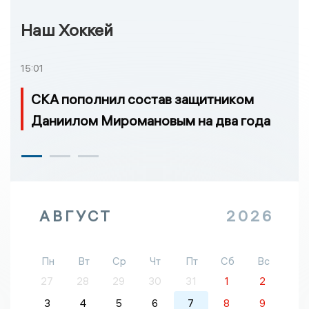
Наш Хоккей
15:01
СКА пополнил состав защитником
Даниилом Миромановым на два года
АВГУСТ
2026
Пн
Вт
Ср
Чт
Пт
Сб
Вс
27
28
29
30
31
1
2
3
4
5
6
7
8
9