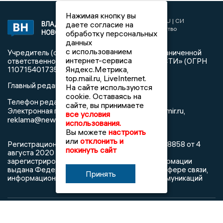
Нажимая кнопку вы
2017 © NEWSVLADIMIR.RU | СИ
даете согласие на
ВЛАДИМИРСКИЕ
«Информационное агентство
НОВОСТИ
обработку персональных
Владимирские новости»
данных
с использованием
Учредитель (соучредители): Общество с ограниченной
интернет-сервиса
ответственностью «РЕГИОНАЛЬНЫЕ НОВОСТИ» (ОГРН
Яндекс.Метрика,
1107154017354)
top.mail.ru, LiveInternet.
Главный редактор: Мазов С. А.
На сайте используются
cookie. Оставаясь на
8 (4922) 666916
Телефон редакции:
сайте, вы принимаете
info@newsvladimir.ru
Электронная почта редакции:
,
все условия
reklama@newsvladimir.ru
использования.
Вы можете
настроить
или
отклонить и
Регистрационный номер: серия Эл № ФС77-78858 от 4
покинуть сайт
августа 2020 г. согласно выписке из реестра
зарегистрированных средств массовой информации
выдана Федеральной службой по надзору в сфере связи,
Принять
информационных технологий и массовых коммуникаций
При использовании любого материала с данного сайта