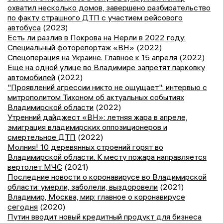
охватил несколько домов, завершено разбирательство
по факту страшного ДТП с участием рейсового
автобуса
(2023)
Есть ли разлив в Покрова на Нерли в 2022 году:
Специальный фоторепортаж «ВН»
(2022)
Спецоперация на Украине. Главное к 15 апреля
(2022)
Ещё на одной улице во Владимире запретят парковку
автомобилей
(2022)
"Проявлений агрессии никто не ощущает": интервью с
митрополитом Тихоном об актуальных событиях
Владимирской области
(2022)
Утренний дайджест «ВН»: летняя жара в апреле,
эмиграция владимирских оппозиционеров и
смертельное ДТП
(2022)
Молния! 10 деревянных строений горят во
Владимирской области. К месту пожара направляется
вертолет МЧС
(2021)
Последние новости о коронавирусе во Владимирской
области: умерли, заболели, выздоровели
(2021)
Владимир, Москва, мир: главное о коронавирусе
сегодня
(2020)
Путин вводит новый кредитный продукт для бизнеса