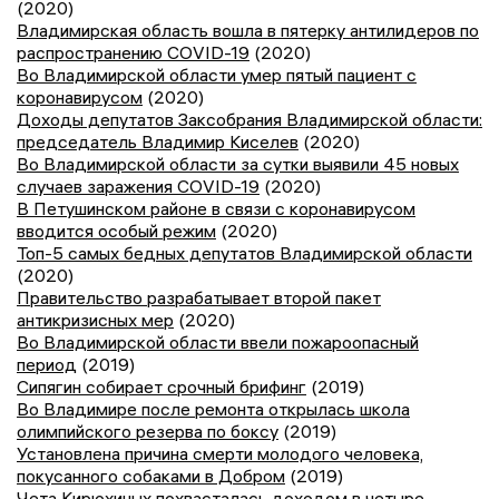
(2020)
Владимирская область вошла в пятерку антилидеров по
распространению COVID-19
(2020)
Во Владимирской области умер пятый пациент с
коронавирусом
(2020)
Доходы депутатов Заксобрания Владимирской области:
председатель Владимир Киселев
(2020)
Во Владимирской области за сутки выявили 45 новых
случаев заражения COVID-19
(2020)
В Петушинском районе в связи с коронавирусом
вводится особый режим
(2020)
Топ-5 самых бедных депутатов Владимирской области
(2020)
Правительство разрабатывает второй пакет
антикризисных мер
(2020)
Во Владимирской области ввели пожароопасный
период
(2019)
Сипягин собирает срочный брифинг
(2019)
Во Владимире после ремонта открылась школа
олимпийского резерва по боксу
(2019)
Установлена причина смерти молодого человека,
покусанного собаками в Добром
(2019)
Чета Кирюхиных похвасталась доходом в четыре