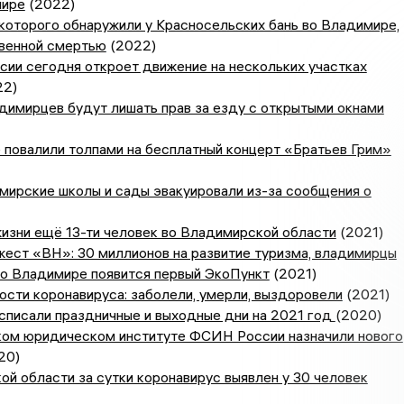
мире
(2022)
которого обнаружили у Красносельских бань во Владимире,
твенной смертью
(2022)
ии сегодня откроет движение на нескольких участках
22)
димирцев будут лишать прав за езду с открытыми окнами
 повалили толпами на бесплатный концерт «Братьев Грим»
мирские школы и сады эвакуировали из-за сообщения о
жизни ещё 13-ти человек во Владимирской области
(2021)
ест «ВН»: 30 миллионов на развитие туризма, владимирцы
во Владимире появится первый ЭкоПункт
(2021)
сти коронавируса: заболели, умерли, выздоровели
(2021)
списали праздничные и выходные дни на 2021 год
(2020)
ом юридическом институте ФСИН России назначили нового
20)
й области за сутки коронавирус выявлен у 30 человек