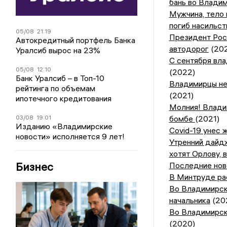
бань во Влади
Мужчина, тело 
погиб насильс
05/08
21:19
Президент Росс
Автокредитный портфель Банка
автодорог
(20
Уралсиб вырос на 23%
С сентября вла
05/08
12:10
(2022)
Банк Уралсиб – в Топ-10
Владимирцы не
рейтинга по объемам
(2021)
ипотечного кредитования
Молния! Влади
бомбе
(2021)
03/08
19:01
Изданию «Владимирские
Covid-19 унес 
новости» исполняется 9 лет!
Утренний дайдж
хотят Орлову, 
Бизнес
Последние ново
В Минтруде ра
Во Владимирск
начальника
(20
Во Владимирско
(2020)