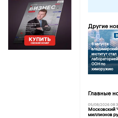
Другие но
6 августа
владимирский
институт стал
лабораторией
ООН по
химоружию
Главные н
05/08/2026 08:
Московский 
миллионов р