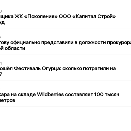
0
йщика ЖК «Поколение» ООО «Капитал Строй»
уд
6
ову официально представили в должности прокурор
й области
1
ошёл Фестиваль Огурца: сколько потратили на
?
3
ра на складе Wildberries составляет 100 тысяч
метров
2