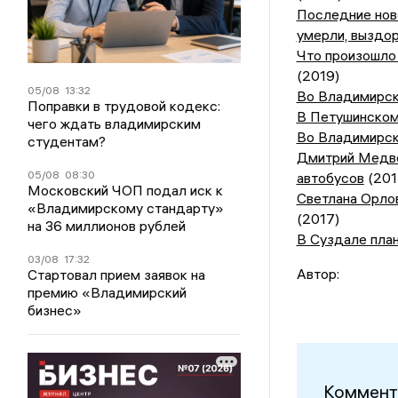
Последние ново
умерли, выздо
Что произошло 
(2019)
05/08
13:32
Во Владимирск
Поправки в трудовой кодекс:
В Петушинском
чего ждать владимирским
Во Владимирск
студентам?
Дмитрий Медве
05/08
08:30
автобусов
(201
Московский ЧОП подал иск к
Светлана Орло
«Владимирскому стандарту»
(2017)
на 36 миллионов рублей
В Суздале пла
03/08
17:32
Автор:
Стартовал прием заявок на
премию «Владимирский
бизнес»
Коммент