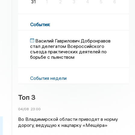
31
1
2
3
4
5
6
События
:
Василий Гаврилович Добронравов
стал делегатом Всероссийского
съезда практических деятелей по
борьбе с пьянством
События недели
Топ 3
04/08
23:00
Во Владимирской области приводят в норму
дорогу, ведущую к нацпарку «Мещёра»