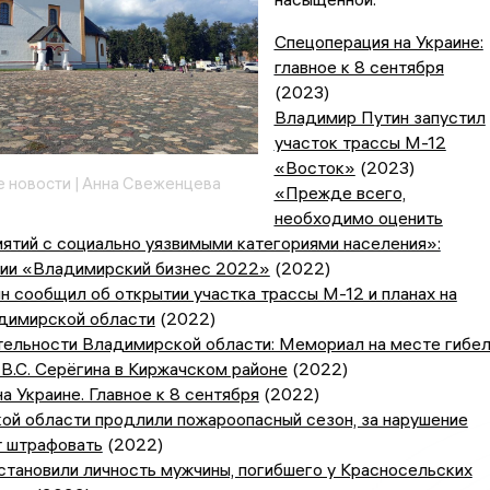
Спецоперация на Украине:
главное к 8 сентября
(2023)
Владимир Путин запустил
участок трассы М-12
«Восток»
(2023)
 новости | Анна Свеженцева
«Прежде всего,
необходимо оценить
ятий с социально уязвимыми категориями населения»:
мии «Владимирский бизнес 2022»
(2022)
 сообщил об открытии участка трассы М-12 и планах на
адимирской области
(2022)
ельности Владимирской области: Мемориал на месте гибе
и В.С. Серёгина в Киржачском районе
(2022)
а Украине. Главное к 8 сентября
(2022)
ой области продлили пожароопасный сезон, за нарушение
т штрафовать
(2022)
тановили личность мужчины, погибшего у Красносельских