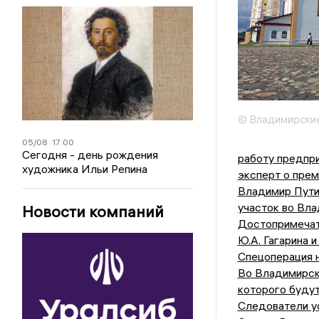
© Владимирские
05/08
17:00
Сегодня - день рождения
работу предпри
художника Ильи Репина
эксперт о пре
Владимир Путин
участок во Вл
Новости компаний
Достопримечат
Ю.А. Гагарина 
Спецоперация н
Во Владимирск
которого буду
Следователи ус