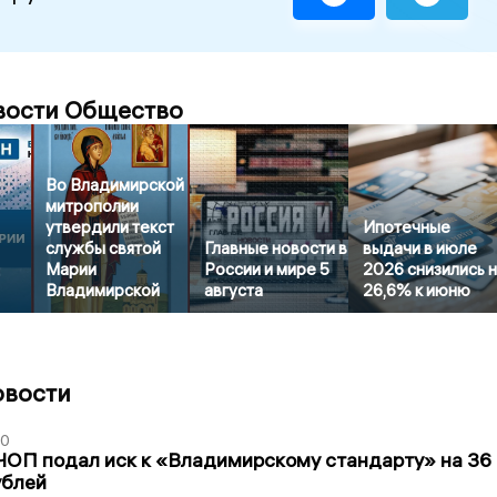
вости Общество
Во Владимирской
митрополии
утвердили текст
Ипотечные
службы святой
Главные новости в
выдачи в июле
Марии
России и мире 5
2026 снизились 
Владимирской
августа
26,6% к июню
овости
30
ЧОП подал иск к «Владимирскому стандарту» на 36
ублей