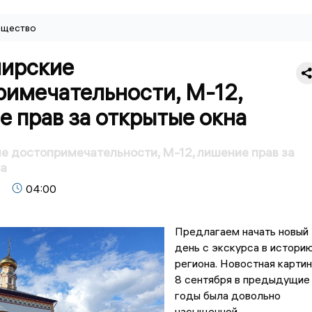
щество
ирские
римечательности, М-12,
 прав за открытые окна
 достопримечательности, М-12, лишение прав за
на
04:00
Предлагаем начать новый
день с экскурса в истори
региона. Новостная картин
8 сентября в предыдущие
годы была довольно
насыщенной.