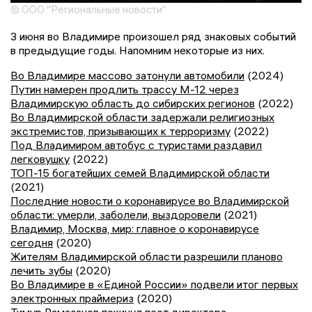
© ООО "Региональные новости"
3 июня во Владимире произошел ряд знаковых событий
в предыдущие годы. Напомним некоторые из них.
Во Владимире массово затонули автомобили
(2024)
Путин намерен продлить трассу М-12 через
Владимирскую область до сибирских регионов
(2022)
Во Владимирской области задержали религиозных
экстремистов, призывающих к терроризму
(2022)
Под Владимиром автобус с туристами раздавил
легковушку
(2022)
ТОП-15 богатейших семей Владимирской области
(2021)
Последние новости о коронавирусе во Владимирской
области: умерли, заболели, выздоровели
(2021)
Владимир, Москва, мир: главное о коронавирусе
сегодня
(2020)
Жителям Владимирской области разрешили планово
лечить зубы
(2020)
Во Владимире в «Единой России» подвели итог первых
электронных праймериз
(2020)