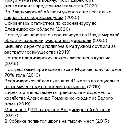
Тимур Рамазанов покинул пост директора
департамента предпринимательства
(2020)
Во Владимирской области умерло еще несколько
пациентов с коронавирусом
(2020)
Обновилась статистика по коронавирусу во
Владимирской области
(2020)
Последние новости о коронавирусе во Владимирской
области: заболели, умерли, выздоровели
(2020)
Бывшего директор полигона в Радужном осудили за
растрату госимущества
(2019)
На трех владимирских пляжах запрещено купание
(2019)
Пострадавший при взрыве газа в Муроме получил ожог
70% тела
(2019)
Владимирская область заняла 41 место по социально-
экономическому положению регионов
(2019)
Директор департамента транспорта и дорожного
хозяйства Александр Романенко уходит из Белого
дома
(2019)
Массовое ДТП на трассе Владимирской области
(2017)
В Собинке появится школа на тысячу мест
(2017)