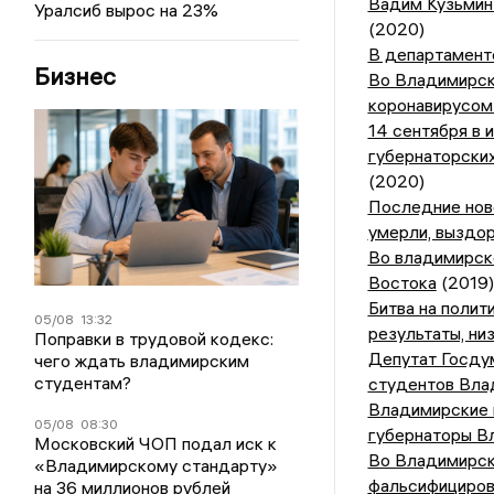
Вадим Кузьмин
Уралсиб вырос на 23%
(2020)
В департаменте
Бизнес
Во Владимирск
коронавирусом
14 сентября в 
губернаторски
(2020)
Последние ново
умерли, выздо
Во владимирск
Востока
(2019)
Битва на полит
05/08
13:32
результаты, ни
Поправки в трудовой кодекс:
Депутат Госду
чего ждать владимирским
студентам?
студентов Вла
Владимирские 
05/08
08:30
губернаторы В
Московский ЧОП подал иск к
Во Владимирск
«Владимирскому стандарту»
фальсифициров
на 36 миллионов рублей