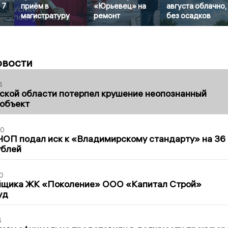
 7
приём в
«Юрьевец» на
августа облачно,
магистратуру
ремонт
без осадков
овости
4
ской области потерпел крушение неопознанный
 объект
30
ЧОП подал иск к «Владимирскому стандарту» на 36
ублей
0
йщика ЖК «Поколение» ООО «Капитал Строй»
уд
6