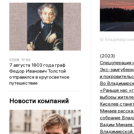
© Владимирские
(2023)
07/08
17:00
Спецоперация н
7 августа 1803 года граф
Экс-замгуберна
Федор Иванович Толстой
и покровитель
отправился в кругосветное
путешествие
Во Владимирск
«Раньше нас «г
выборы жителе
Новости компаний
Киселев станет
Минаев расска
собрание Влад
Вадим Минаев 
Владимирской 