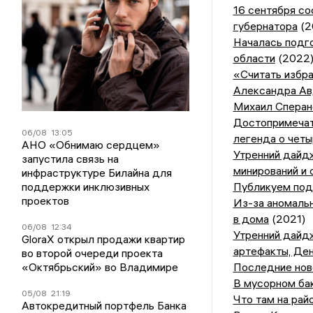
16 сентября с
губернатора
(2
Началась подг
области
(2022
«Считать избр
Александра Ав
Михаил Сперанс
Достопримечат
06/08
13:05
легенда о чет
АНО «Обнимаю сердцем»
Утренний дайдж
запустила связь на
минирований и 
инфраструктуре Билайна для
поддержки инклюзивных
Публикуем под
проектов
Из-за аномальн
в дома
(2021)
06/08
12:34
Утренний дайд
GloraX открыл продажи квартир
артефакты, Ден
во второй очереди проекта
«Октябрьский» во Владимире
Последние ново
В мусорном ба
05/08
21:19
Что там на рай
Автокредитный портфель Банка