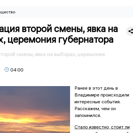
щество
ция второй смены, явка на
х, церемония губернатора
торой смены, явка на выборах, церемония
04:00
Ранее в этот день в
Владимире происходили
интересные события.
Расскажем, чем он
запомнился.
Стало известно, стоит ли