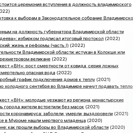
остоится церемония вступления в должность владимирского
022)
отовка к выборам в Законодательное собрание Владимирск
)
анным на должность губернатора Владимирской области
деева»: избирком подписал итоговый протокол
(2022)
кий: жизнь и реформы (часть I)
(2022)
ельности Владимирской области: истукан в Колокше или
ырехметровом великане
(2022)
ест «ВН»: рост смертности от ковида, серия ложных
смертельно опасная вода
(2022)
робный график подключения домов к теплу
(2021)
о холодного сентября во Владимире начнут подавать тепло
жест «ВН»: молодые уезжают из региона, монастырские
ь города жители встретили без масок
(2021)
сти коронавируса: заболели, умерли, выздоровели
(2021)
ке в Муроме нашли мертвого младенца
(2020)
оне: как прошли выборы во Владимирской области
(2020)