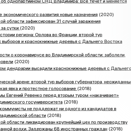
 об однопартийном СНД Владимира: Все течет и меняется
 экономического развития новые назначения
(2020)
ой области зафиксирован 31 случай заражения
 за сутки
(2020)
истории региона: Орлова во Франции, второй тур
х выборов и краснокнижные деревья с Дальнего Востока
сти о коронавирусе во Владимирской области: заболели,
ровели
(2020)
ом дендрарии высадили краснокнижные деревья с Дальнег
ической арене: второй тур выборов губернатора, неожиданны
зкая явка и протестное голосование
(2018)
мы Евгений Ревенко перед вторым туром «накачивает»
димирского госуниверситета
(2018)
коммунисты не поддержат ни одного из кандидатов в
ладимирской области
(2018)
ой области ликвидирован крупнейший цех по производству
анной водки. Задержаны 68 иностранных граждан
(2018)