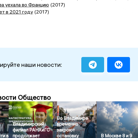
ва уехала во Францию
(2017)
ет в 2021 году
(2017)
ируйте наши новости:
вости Общество
Во Владимире
Владимирский
временно
филиал РАНХиГС
закроют
ти в
продолжает
остановку
В Москве 8 и 9