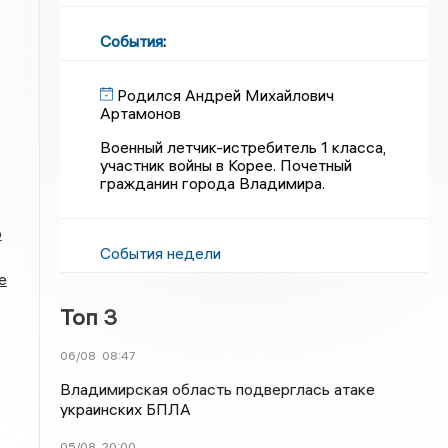
События
:
Родился Андрей Михайлович
Артамонов
Военный летчик-истребитель 1 класса,
участник войны в Корее. Почетный
гражданин города Владимира.
о
События недели
е
Топ 3
06/08
08:47
Владимирская область подверглась атаке
украинских БПЛА
05/08
20:00