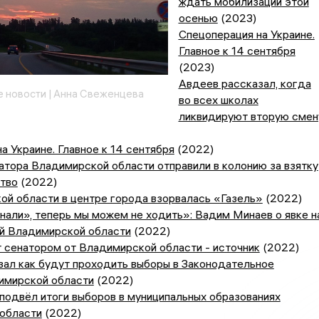
ждать мобилизации этой
осенью
(2023)
Спецоперация на Украине.
Главное к 14 сентября
(2023)
Авдеев рассказал, когда
 новости | Анна Свеженцева
во всех школах
ликвидируют вторую смен
а Украине. Главное к 14 сентября
(2022)
тора Владимирской области отправили в колонию за взятку
ство
(2022)
ой области в центре города взорвалась «Газель»
(2022)
нали», теперь мы можем не ходить»: Вадим Минаев о явке н
й Владимирской области
(2022)
 сенатором от Владимирской области - источник
(2022)
зал как будут проходить выборы в Законодательное
имирской области
(2022)
подвёл итоги выборов в муниципальных образованиях
области
(2022)