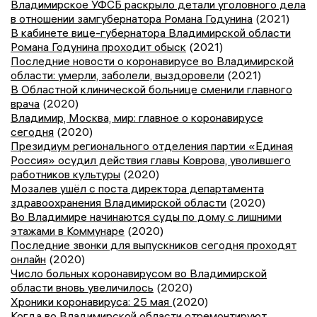
Владимирское УФСБ раскрыло детали уголовного дела
в отношении замгубернатора Романа Годунина
(2021)
В кабинете вице-губернатора Владимирской области
Романа Годунина проходит обыск
(2021)
Последние новости о коронавирусе во Владимирской
области: умерли, заболели, выздоровели
(2021)
В Областной клинической больнице сменили главного
врача
(2020)
Владимир, Москва, мир: главное о коронавирусе
сегодня
(2020)
Президиум регионального отделения партии «Единая
Россия» осудил действия главы Коврова, уволившего
работников культуры
(2020)
Мозалев ушёл с поста директора департамента
здравоохранения Владимирской области
(2020)
Во Владимире начинаются суды по дому с лишними
этажами в Коммунаре
(2020)
Последние звонки для выпускников сегодня проходят
онлайн
(2020)
Число больных коронавирусом во Владимирской
области вновь увеличилось
(2020)
Хроники коронавируса: 25 мая
(2020)
Когда во Владимирской области отремонтируют