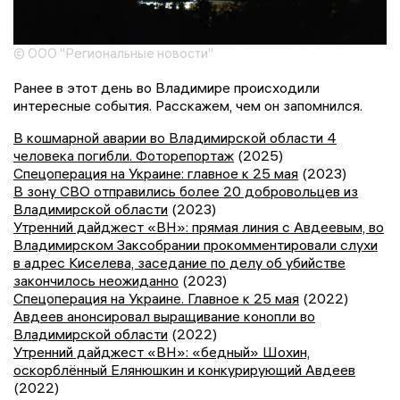
© ООО "Региональные новости"
Ранее в этот день во Владимире происходили
интересные события. Расскажем, чем он запомнился.
В кошмарной аварии во Владимирской области 4
человека погибли. Фоторепортаж
(2025)
Спецоперация на Украине: главное к 25 мая
(2023)
В зону СВО отправились более 20 добровольцев из
Владимирской области
(2023)
Утренний дайджест «ВН»: прямая линия с Авдеевым, во
Владимирском Заксобрании прокомментировали слухи
в адрес Киселева, заседание по делу об убийстве
закончилось неожиданно
(2023)
Спецоперация на Украине. Главное к 25 мая
(2022)
Авдеев анонсировал выращивание конопли во
Владимирской области
(2022)
Утренний дайджест «ВН»: «бедный» Шохин,
оскорблённый Елянюшкин и конкурирующий Авдеев
(2022)