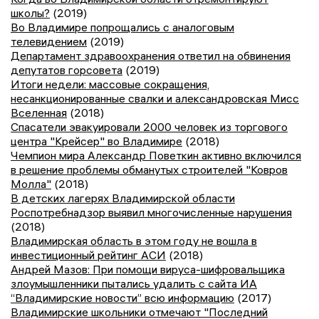
школы?
(2019)
Во Владимире попрощались с аналоговым
телевидением
(2019)
Департамент здравоохранения ответил на обвинения
депутатов горсовета
(2019)
Итоги недели: массовые сокращения,
несанкционированные свалки и александровская Мисс
Вселенная
(2018)
Спасатели эвакуировали 2000 человек из торгового
центра "Крейсер" во Владимире
(2018)
Чемпион мира Александр Поветкин активно включился
в решение проблемы обманутых строителей "Ковров
Молла"
(2018)
В детских лагерях Владимирской области
Роспотребнадзор выявил многочисленные нарушения
(2018)
Владимирская область в этом году не вошла в
инвестиционный рейтинг АСИ
(2018)
Андрей Мазов: При помощи вируса-шифровальщика
злоумышленники пытались удалить с сайта ИА
“Владимирские новости” всю информацию
(2017)
Владимирские школьники отмечают "Последний